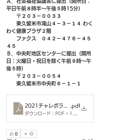
Ａ．社会福祉協議会に提出（開所日：
平日午前８時半～午後５時15分）
　　〒２０３－００３３
　　東久留米市滝山４－３－１４ わく
わく健康プラザ２階
　　ファクス　０４２－４７６－４５
４５
Ｂ．中央町地区センターに提出（開所
日：火曜日・祝日を除く午前９時～午
後５時）
　　〒２０３－００５４
　　東久留米市中央町６－１－１
2021チャレボラチラシ
.pdf
ダウンロード：PDF • 1.39MB
0