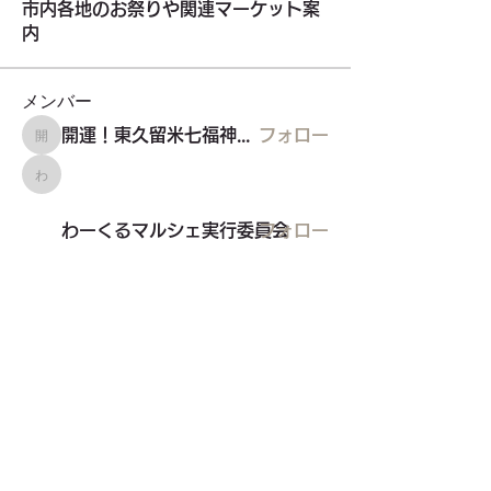
市内各地のお祭りや関連マーケット案
内
メンバー
開運！東久留米七福神めぐり
フォロー
開運！東久留米七福神めぐり
わーくるマルシェ実行委員会
わーくるマルシェ実行委員会
フォロー
higashikurume.kurunet
フォロー
東久留米盆踊りサークル
フォロー
staff3499
フォロー
staff3499
すべてのメンバーを表示（7名）