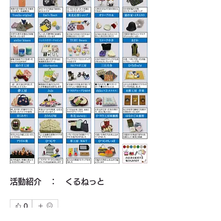
活動紹介　：　くるねっと
0
0
93