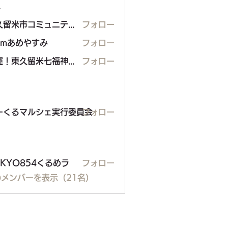
ー
東久留米市コミュニティサイト運営委員会
フォロー
eamあめやすみ
フォロー
開運！東久留米七福神めぐり
フォロー
東久留米七福神めぐり
るマルシェ実行委員会
ーくるマルシェ実行委員会
フォロー
OKYO854くるめラ
フォロー
メンバーを表示（21名）