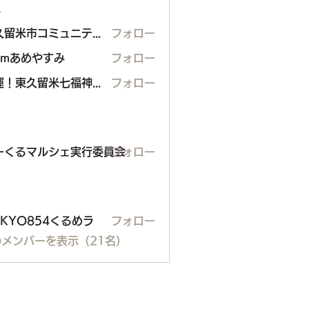
ー
東久留米市コミュニティサイト運営委員会
フォロー
eamあめやすみ
フォロー
開運！東久留米七福神めぐり
フォロー
東久留米七福神めぐり
るマルシェ実行委員会
ーくるマルシェ実行委員会
フォロー
OKYO854くるめラ
フォロー
メンバーを表示（21名）