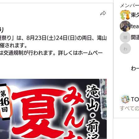
メンバ
t
り
祭り」は、8月23日(土)24日(日)の両日、滝山
開運！
催されます。
わーく
では交通規制が行われます。詳しくはホームペー
わ
T
すべての