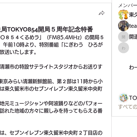
メンバ
t
局TOKYO854開局５周年記念特番
O８５４くるめラ」（FM85.4MHz）の開局５
開運！
）午前10時より、特別番組「にぎわう　ひろが
わーく
放送いたします。
清瀬市の特設サテライトスタジオからお送りす
わ
A東京みらい清瀬新鮮館前、第２部は11時から小
は東久留米市のセブンイレブン東久留米中央町
T
地元ミュージシャンや阿波踊りなどのパフォー
すべての
訪れた地域の方々に親しみを持ってもらえる番
は、セブンイレブン東久留米中央町２丁目店の