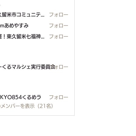
ー
東久留米市コミュニティサイト運営委員会
フォロー
eamあめやすみ
フォロー
開運！東久留米七福神めぐり
フォロー
東久留米七福神めぐり
るマルシェ実行委員会
ーくるマルシェ実行委員会
フォロー
OKYO854くるめラ
フォロー
メンバーを表示（21名）