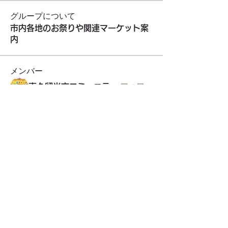
グループについて
市内各地のお祭りや関連マーケット案
内
メンバー
東久留米市コミュニティサイト運営委員会
フォロー
teamあめやすみ
フォロー
開運！東久留米七福神めぐり
フォロー
開運！東久留米七福神めぐり
わーくるマルシェ実行委員会
わーくるマルシェ実行委員会
フォロー
TOKYO854くるめラ
フォロー
すべてのメンバーを表示（21名）