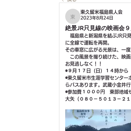
東久留米福島県人会
2023年8月24日
東久留米福島県人会
絶景JR只見線の映画会９
　福島県と新潟県を結ぶJR只
に全線で運転を再開。
その車窓に広がる光景は、一度
　この風景を撮り続けた、映画
お見逃しなく！！
◉９月１７日（日）１４時から
◉東久留米市生涯学習センター
らバスあります。武蔵小金井行
◉参加費１０００円　東部地域
大矢（０８０－５０１３－２１