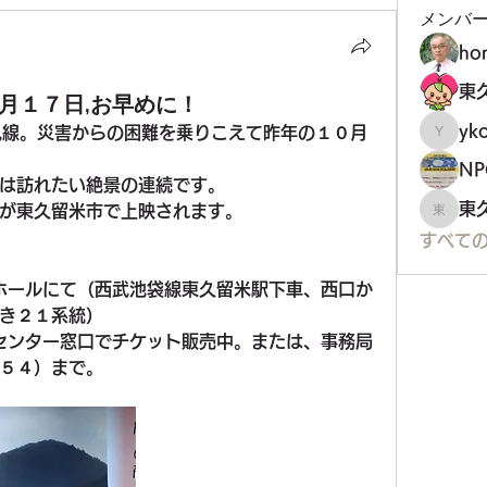
メンバ
ho
月１７日,お早めに！
yko
見線。災害からの困難を乗りこえて昨年の１０月
ykoji
は訪れたい絶景の連続です。
東
が東久留米市で上映されます。
東久留
すべての
ホールにて（西武池袋線東久留米駅下車、西口か
き２１系統）
センター窓口でチケット販売中。または、事務局
５４）まで。