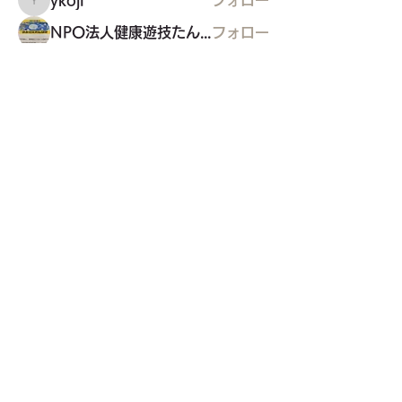
ykoji
NPO法人健康遊技たんぽぽ
フォロー
東久留米福島県人会
フォロー
東久留米福島県人会
すべてのメンバーを表示（35名）
東久留米市コミュニティサイト
運営
委員会
事務局
〒203-0033
東久留米市滝山4-1-10
西部地域センター内