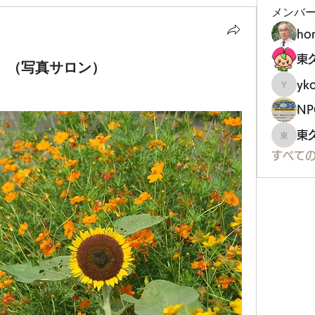
メンバ
ho
２１）（写真サロン）
yko
ykoji
東
東久留
すべての