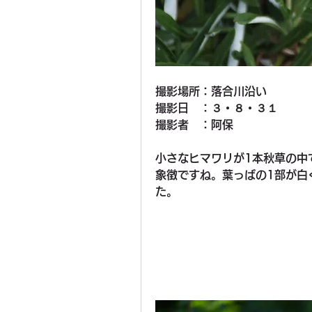
撮影場所：落合川沿い
撮影日　：３・８・３１
撮影者　：阿保
小さなヒマワリが1本秋草の中
象徴ですね。葉っぱの1部が白
た。