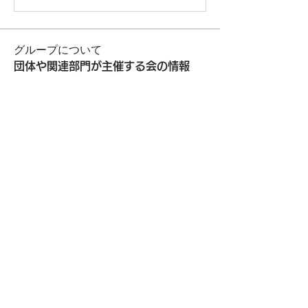
グループについて
団体や関連部門が主催する会の情報
メンバー
honda-j
フォロー
東久留米市社会福祉協議会
フォロー
ykoji
フォロー
ykoji
NPO法人健康遊技たんぽぽ
フォロー
東久留米福島県人会
フォロー
東久留米福島県人会
すべてのメンバーを表示（35名）