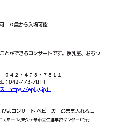
可　０歳から入場可能
ことができるコンサートです。授乳室、おむつ
　０４２・４７３・７８１１
042-473-7811
tps://eplus.jp）
まろにえぴよぴよコンサート ベビーカーのまま入れる!0歳から入場可能♪のチケット情報(東京都) - イープラス
東京都のまろにえホール(東久留米市立生涯学習センター)で行われるまろにえぴよぴよコンサート ベビーカーのまま入れる!0歳から入場可能♪のチケット情報ページです。日程、会場情報や料金を確認し、まろにえぴよぴよコンサート ベビーカーのまま入れる!0歳から入場可能♪のチケットを簡単にオンライン予約・購入できます。