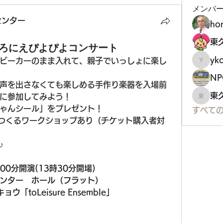
メンバ
センター
ho
まろにえぴよぴよコンサート
yko
ビーカーのまま入れて、親子でいっしょに楽し
ykoji
声を出さなくても楽しめる手作り楽器を入場前
東
に参加してみよう！
東久留
ゃんシール」をプレゼント！
すべての
をつくるワークショップあり（チケット購入者対
♪
4時00分開演(13時30分開場)
ンター　ホール（フラット）
「toLeisure Ensemble」