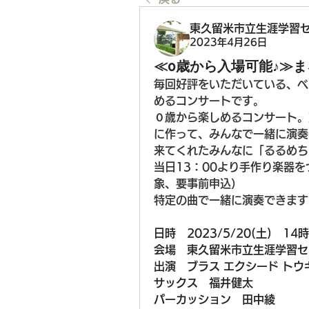
東久留米市立生涯学習
2023年4月26日
≪0歳から入場可能♪≫
毎回好評をいただいている、ベ
めるコンサートです。
０歳から楽しめるコンサート。
に作って、みんなで一緒に演奏
来てくれたみんなに「るるめち
当日13：00より手作り楽器
象、要事前申込）
特定の曲で一緒に演奏できます
日時　
2023/5/20(土)　1
会場　
東久留米市立生涯学習セ
出演　
ブラス エクシード トウキョウ
サックス　福井健太
パーカッション　田中綾