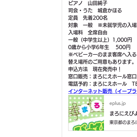
ピアノ　山田純子
司会・うた　城倉かほる
定員　
先着200名
対象　
一般　※未就学児の入場
入場料　
全席自由
一般（中学生以上）1,000円
0歳から小学6年生　 500円
※ベビーカーのまま客席へ入る
替え場所のご用意もあります。
申込方法　
現在発売中！
窓口販売：まろにえホール窓口
電話予約：まろにえホール　TEL：
インターネット販売（イープラス　ht
eplus.jp