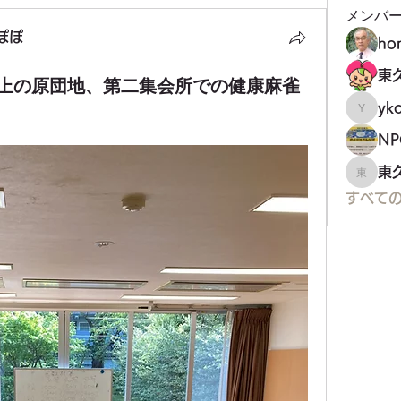
メンバ
ぽぽ
ho
上の原団地、第二集会所での健康麻雀
yko
ykoji
東
東久留
すべての