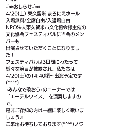
- ̗̀📣おしらせ- ̗̀📣
4/20(土) 東久留米 まろにえホール
入場無料/全席自由/入退場自由
NPO法人東久留米市文化協会様主催の
文化協会フェスティバルに当会のメン
バーも
出演させていただくことになりまし
た！
フェスティバルは3日間にわたって
様々な演目が披露され、私たちは
4/20(土)の14:40頃〜出演予定です
(*^^*)
♪みんなで歌おう♪のコーナーでは
「エーデルワイス」 を演奏しますの
で、
是非ご存知の方は一緒に楽しく歌いま
しょう♬
ご来場お待ちしております(*^^*)ノ♡