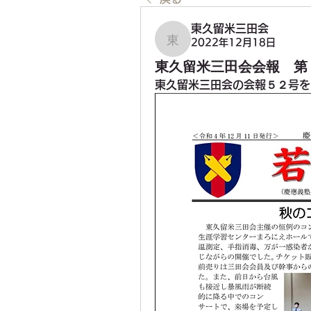
東久留米三田会
2022年12月18日
東久留米三田会
東久留米三田会会報 第
東久留米三田会の会報５２号を