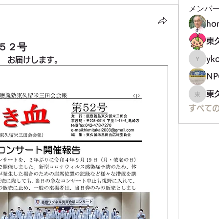
メンバ
ho
５２号
yko
　お届けします。
ykoji
東
東久留
すべての