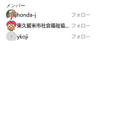
メンバー
honda-j
フォロー
東久留米市社会福祉協議会
フォロー
ykoji
フォロー
ykoji
NPO法人健康遊技たんぽぽ
フォロー
東久留米福島県人会
フォロー
東久留米福島県人会
すべてのメンバーを表示（35名）
東久留米市コミュニティサイト
運営
委員会
事務局
〒203-0033
東久留米市滝山4-1-10