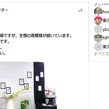
メンバ
ンター
ho
yko
ykoji
頃ですが、生憎の雨模様が続いています。
です。
東
。
東久留
い。
すべての