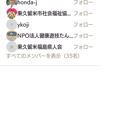
honda-j
フォロー
東久留米市社会福祉協議会
フォロー
ykoji
フォロー
ykoji
NPO法人健康遊技たんぽぽ
フォロー
東久留米福島県人会
フォロー
東久留米福島県人会
すべてのメンバーを表示（35名）
東久留米市コミュニティサイト
運営
委員会
事務局
〒203-0033
東久留米市滝山4-1-10
西部地域センター内