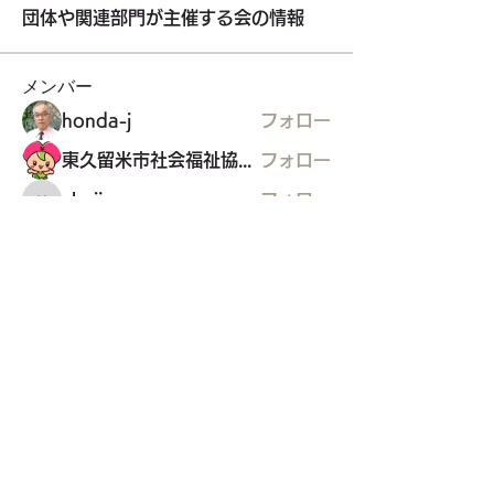
団体や関連部門が主催する会の情報
メンバー
honda-j
フォロー
東久留米市社会福祉協議会
フォロー
ykoji
フォロー
ykoji
NPO法人健康遊技たんぽぽ
フォロー
東久留米福島県人会
フォロー
東久留米福島県人会
すべてのメンバーを表示（35名）
東久留米市コミュニティサイト
運営
委員会