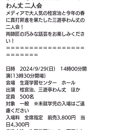
わん丈 二人会
メディアで
大人気
の桂宮治と今年の春
に真打昇進を果たした三遊亭わん丈の
二人会！
両師匠の巧みな話芸をお楽しみくださ
い！
＝＝＝＝＝＝＝＝＝＝＝＝＝＝＝＝＝
＝＝＝＝＝＝＝
日時　
2024/9/29
(日)　14時00分開
演(13時30分開場)
会場　
生涯学習センター　ホール
出演　
桂宮治、三遊亭わん丈　ほか
定員　
500名
対象　
一般　※未就学児の入場はご遠
慮ください
入場料　
全席指定　前売3,800円　当
日4,300円