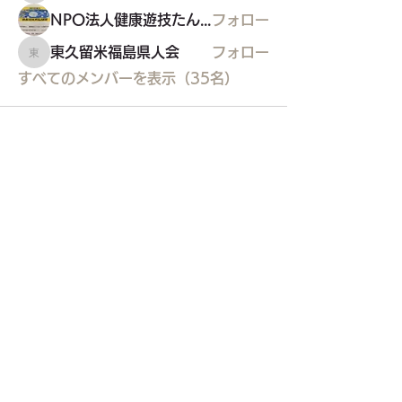
NPO法人健康遊技たんぽぽ
フォロー
東久留米福島県人会
フォロー
東久留米福島県人会
すべてのメンバーを表示（35名）
東久留米市コミュニティサイト
運営
委員会
事務局
〒203-0033
東久留米市滝山4-1-10
西部地域センター内