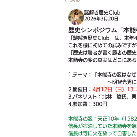
謎解き歴史Club
2026年3月20日
歴史シンポジウム「本能
「謎解き歴史Club」は、本年
これを機に初めての試みですが
「歴史は勝者が書く勝者の歴史
本能寺の変の真実はどこにある
1.テーマ：「本能寺の変はな
　　　　　　　　～明智光秀に
2.開催日：
4月12日（日）13：
3.パネリスト：北林　巌氏、
4.参加費：300円
本能寺の変
：天正10年（15
信長が宿泊していた本能寺を急
信長は寺に火を放って自害した