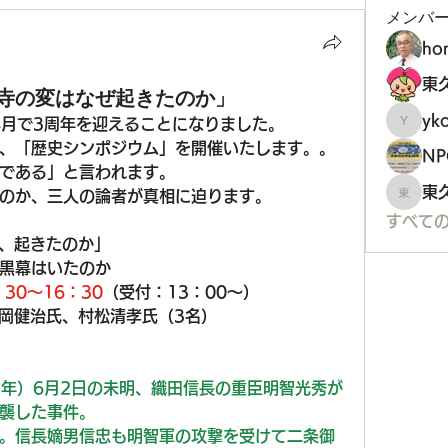
メンバ
ho
寺の変はなぜ起きたのか」
yko
4月で3周年を迎えることになりました。
ykoji
、「歴史シンポジウム」を開催いたします。。
である」と言われます。
東
のか、三人の論者が真相に迫ります。
東久留
すべての
ぜ、起きたのか」
黒幕はいたのか
30～16：30
（受付：13：00〜）
栗岡健治氏、村松清孝氏（3名）
82年）6月2日の未明、織田信長の重臣明智光秀が
襲した事件。
。信長嫡男信忠も明智軍の攻撃を受けて二条御