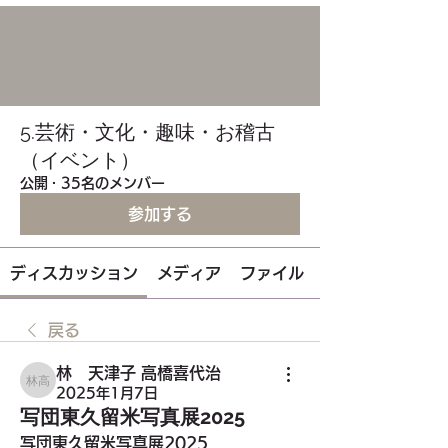
5.芸術・文化・趣味・お稽古
（イベント）
公開
·
35名のメンバー
参加する
ディスカッション
メディア
ファイル
戻る
林 天津子 高橋喜代治
林 天津子 高橋喜代治
2025年1月7日
写団東久留米写真展2025
写団東久留米写真展2025