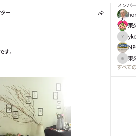
メンバ
ンター
ho
yko
ykoji
です。
東
東久留
すべての