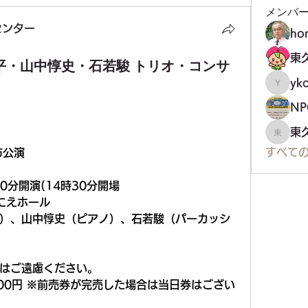
メンバ
センター
ho
平・山中惇史・石若駿 トリオ・コンサ
yko
ykoji
東
東久留
すべての
市公演
00分開演(14時30分開場
にえホール
）、山中惇史（ピアノ）、石若駿（パーカッシ
はご遠慮ください。
,500円 ※前売券が完売した場合は当日券はござい