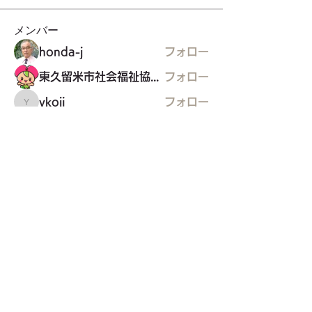
メンバー
honda-j
フォロー
東久留米市社会福祉協議会
フォロー
ykoji
フォロー
ykoji
NPO法人健康遊技たんぽぽ
フォロー
東久留米福島県人会
フォロー
東久留米福島県人会
すべてのメンバーを表示（35名）
東久留米市コミュニティサイト
運営
委員会
事務局
〒203-0033