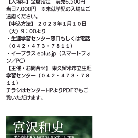
【入場料】全席指定　前売6,500円　
当日7,000円　※未就学児の入場はご
遠慮ください。
【申込方法】 ２０２３年１月１０日
（火）9：00より
・生涯学習センター窓口もしくは電話
（０４２・４７３・７８１１）
・イープラス eplus.jp（スマートフォ
ン／PC）
【主催・お問合せ】 東久留米市立生涯
学習センター（０４２・４７３・７８
１１）
チラシはセンターHPよりPDFでもご
覧いただけます。