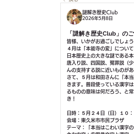
謎解き歴史Club
2026年5月8日
「謎解き歴史Club」の
皆様、いかがお過ごしでしょう
４月は「本能寺の変」について
日本歴史上の大きな謎である本
唐入り説、四国説、冤罪説（少
んの支持する説に近いものがあ
さて、５月は和田さんに「本当
きます。普段使っている漢字は
るものの意味は何だろう、と常
き！
日時：５月２４日（日）１０：
会場：東久米市市民プラザ
テーマ：「本当はこわい漢字の