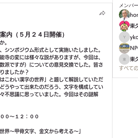
メンバ
ho
ご案内（５月２４日開催）
yko
ykoji
か。
、シンポジウム形式として実施いたしました。
能寺の変には様々な説がありますが、今回は、
東
東久留
数派ですが）についての意見交換でした。皆さ
すべての
りましたか？
はこわい漢字の世界」と題して解説していただ
どうやって出来たのだろう、文字を構成してい
々不思議に思っていました。今回はその謎解
００～１２：００
世界～甲骨文字、金文から考える～」