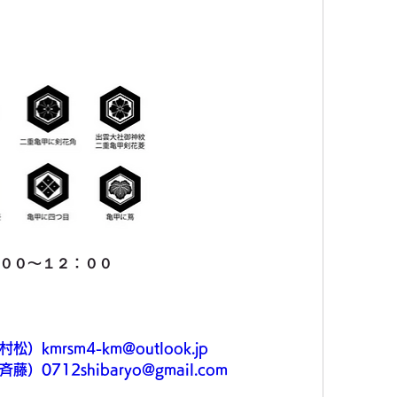
００～１２：００
村松）kmrsm4-km@outlook.jp
斉藤）0712shibaryo@gmail.com