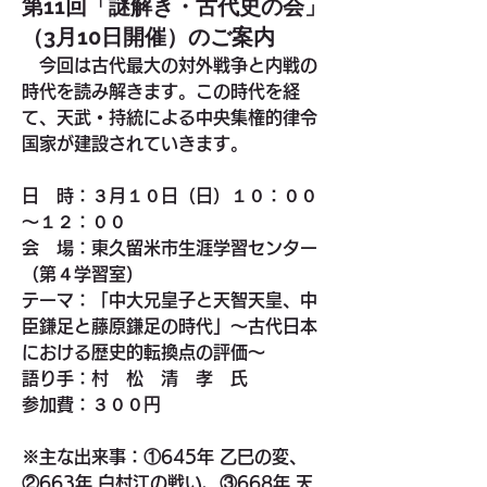
第11回「謎解き・古代史の会」
（3月10日開催）のご案内
　今回は古代最大の対外戦争と内戦の
時代を読み解きます。この時代を経
て、天武・持統による中央集権的律令
国家が建設されていきます。
日　時：３月１０日（日）１０：００
～１２：００
会　場：東久留米市生涯学習センター
（第４学習室）
テーマ：「中大兄皇子と天智天皇、中
臣鎌足と藤原鎌足の時代」～古代日本
における歴史的転換点の評価～
語り手：村　松　清　孝　氏
参加費：３００円
※主な出来事：①645年 乙巳の変、
②663年 白村江の戦い、③668年 天