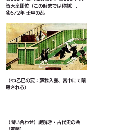
智天皇即位（この時までは称制）、
④672年 壬申の乱
（👈乙巳の変：蘇我入鹿、宮中にて暗
殺される）
（問い合わせ）謎解き・古代史の会
（斉藤）