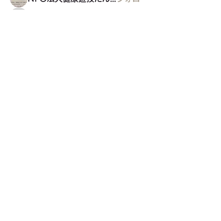
東久留米福島県人会
フォロー
東久留米福島県人会
すべてのメンバーを表示（35名）
東久留米市コミュニティサイト
運営
委員会
事務局
〒203-0033
東久留米市滝山4-1-10
西部地域センター内