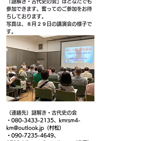
「謎解き・古代史の会」はどなたでも
参加できます。奮ってのご参加をお待
ちしております。
写真は、８月２９日の講演会の様子で
す。
（連絡先）謎解き・古代史の会
・
080-3433-2135、kmrsm4-
km@outlook.jp
（村松）
・
090-7235-4649、