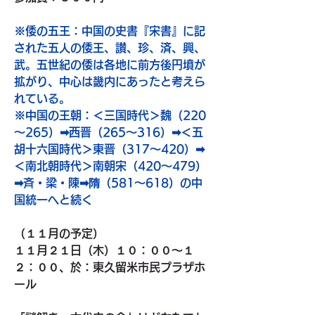
※倭の五王：中国の史書『宋書』に記
された五人の倭王、讃、珍、済、興、
武。五世紀の倭は各地に前方後円墳が
拡がり、中心は畿内にあったと考えら
れている。
※中国の王朝：＜三国時代＞魏（220
～265）➡西晋（265～316）➡＜五
胡十六国時代＞東晋（317～420）➡
＜南北朝時代＞
南朝宋（420～479）
➡斉・梁・陳➡隋（581～618）の中
国統一へと続く
（１１月の予定）
１１月２１日（木）１０：００～１
２：００、於：東久留米市民プラザホ
ール