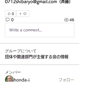
0712shibaryo@gmail.com
（斉藤）
0
0
46
Write a comment...
グループについて
団体や関連部門が主催する会の情報
メンバー
honda-j
フォロー
東久留米市社会福祉協議会
フォロー
ykoji
フォロー
ykoji
NPO法人健康遊技たんぽぽ
フォロー