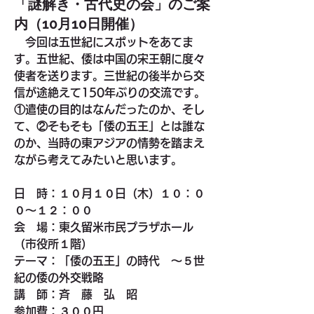
「謎解き・古代史の会」のご案
内（10月10日開催）
　今回は五世紀にスポットをあてま
す。五世紀、倭は中国の宋王朝に度々
使者を送ります。三世紀の後半から交
信が途絶えて150年ぶりの交流です。
①遣使の目的はなんだったのか、そし
て、②そもそも「倭の五王」とは誰な
のか、当時の東アジアの情勢を踏まえ
ながら考えてみたいと思います。
日　時：１０月１０日（木）１０：０
０～１２：００
会　場：東久留米市民プラザホール
（市役所１階）
テーマ：「倭の五王」の時代　～５世
紀の倭の外交戦略
講　師：斉　藤　弘　昭
参加費：３００円