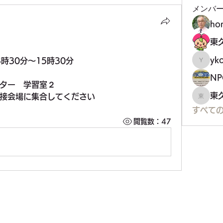
メンバ
ho
yko
3時30分～15時30分
ykoji
　
ター　学習室２
東
接会場に集合してください
東久留
すべての
閲覧数：47