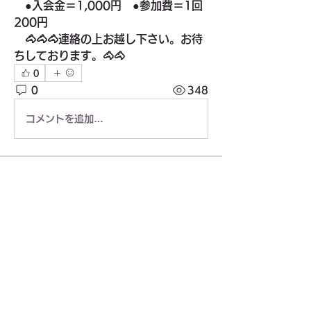
　●入会金＝1,000円　●参加費＝1回
200円
　🐴🐴🐴連絡の上お越し下さい。お待
ちしております。🐴🐴
0
0
348
コメントを追加…
グループについて
スポーツ関連
メンバー
東久留米市民スポーツウエルネス吹矢
フォロー
東久留米市民スポーツウエルネス吹矢
東久留米市テニス連盟_硬式
フォロー
東久留米市ユニカール協会
フォロー