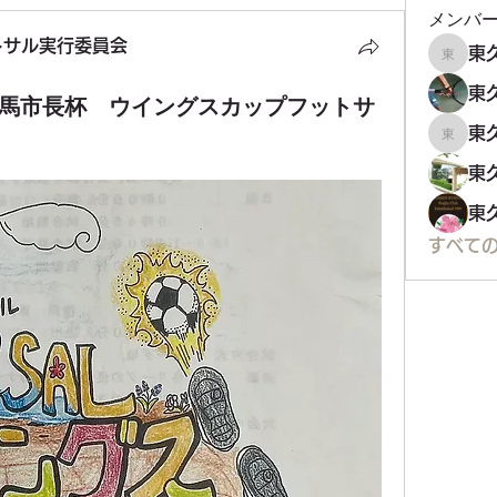
メンバ
トサル実行委員会
東久留
竜馬市長杯 ウイングスカップフットサ
東久留
すべて