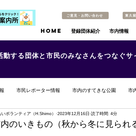
ご意見・お問い合わせ
東久
HOME
登録団体紹介
市内情報
活動する団体と市民のみなさんをつなぐサ
報
市民レポーター情報
市内のすてきな公園
市
らのお知らせ
その他
過去の記事
いボランティア（H.Shimo）
2023年12月16日
読了時間: 4分
市内のいきもの（秋から冬に見られ