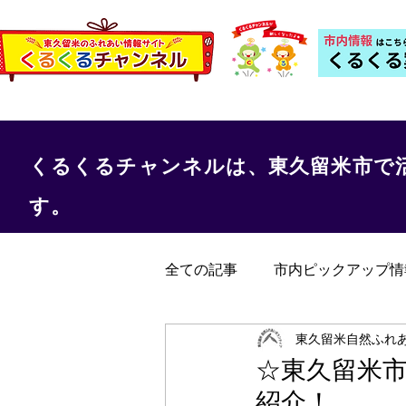
くるくるチャンネルは、東久留米市で
す。
全ての記事
市内ピックアップ情
くるくる保健室
事務局か
東久留米自然ふれあ
☆東久留米
紹介！