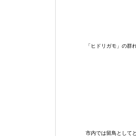
「ヒドリガモ」の群
市内では留鳥として