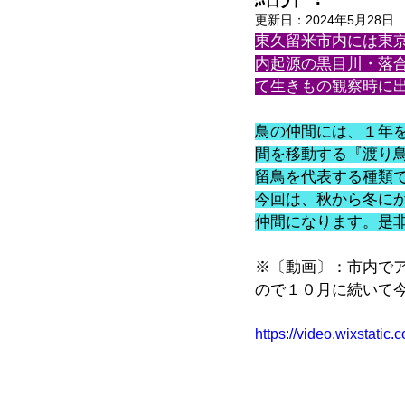
更新日：
2024年5月28日
東久留米市内には東
内起源の黒目川・落
て生きもの観察時に
鳥の仲間には、１年
間を移動する『渡り
留鳥を代表する種類
今回は、秋から冬に
仲間になります。是
※〔動画〕：市内で
ので１０月に続いて
https://video.wixstat