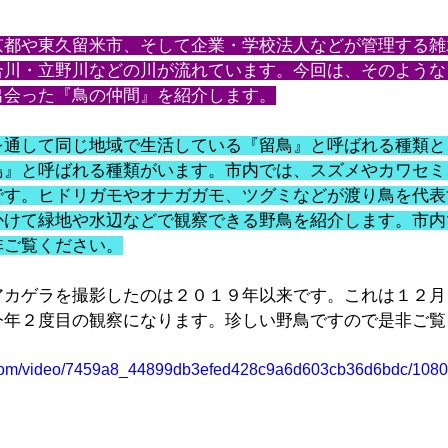
京都や東久留米市、そして企業・学校法人などが管理する雑
合川・立野川などの川が流れています。今回は、そのような
出会った『鳥の仲間』を紹介します。
を通して同じ地域で生活している『留鳥』と呼ばれる種類と
鳥』と呼ばれる種類がいます。市内では、スズメやカワセミ
です。ヒドリガモやオナガガモ、ツグミなどが渡り鳥を代表
かけて緑地や水辺などで観察できる野鳥を紹介します。市内
非ご覧ください。
アカゲラを撮影したのは２０１９年以来です。これは１２月
今年２度目の観察になります。珍しい野鳥ですので是非ご覧
ic.com/video/7459a8_44899db3efed428c9a6d603cb36d6bdc/1080