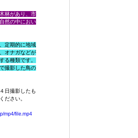
木林があり、市
自然の中におい
、定期的に地域
、オナガなどが
する種類です。
で撮影した鳥の
４日撮影したも
ください。
p/mp4/file.mp4