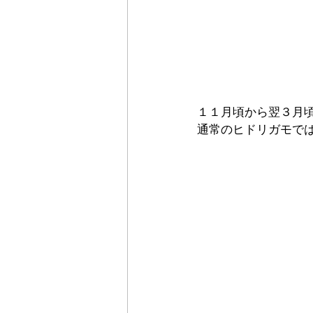
１１月頃から翌３月
通常のヒドリガモで