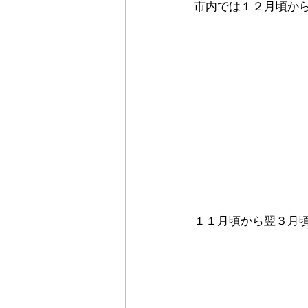
市内では１２月頃か
１１月頃から翌３月