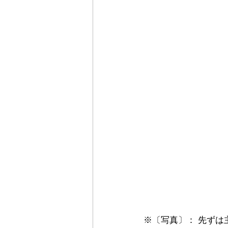
※〔写真〕： 先ずは