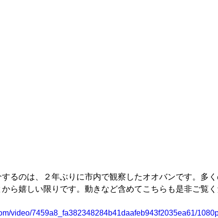
介するのは、２年ぶりに市内で観察したオオバンです。多く
とから嬉しい限りです。動きなど含めてこちらも是非ご覧く
ic.com/video/7459a8_fa382348284b41daafeb943f2035ea61/1080p