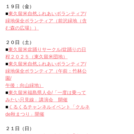
１９日（金）
■
東久留米自然ふれあいボランティア/
緑地保全ボランティア（前沢緑地（含
む森の広場））
２０日（土）
■
東久留米盆踊りサークル/盆踊りの日
程２０２５（東久留米団地
）
■
東久留米自然ふれあいボランティア/
緑地保全ボランティア（午前：竹林公
園/
午後：向山緑地）
■
東久留米福島県人会/「一度は乗って
みたい只見線」講演会　開催
■
くるくるチャンネルイベント「クルネ
de秋まつり」開催
２１日（日）