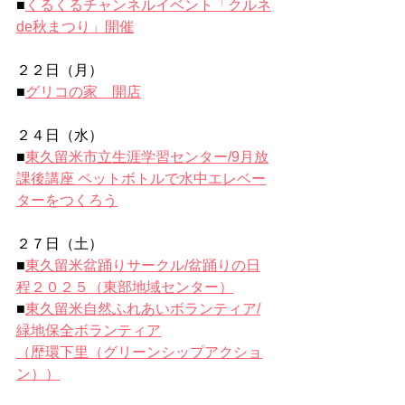
■
くるくるチャンネルイベント「クルネ
de秋まつり」開催
２２日（月）
■
グリコの家　開店
２４日（水）
■
東久留米市立生涯学習センター/9月放
課後講座 ペットボトルで水中エレベー
ターをつくろう
２７日（土）
■
東久留米盆踊りサークル/盆踊りの日
程２０２５（東部地域センター
）
■
東久留米自然ふれあいボランティア/
緑地保全ボランティア
（歴環下里（グリーンシップアクショ
ン））