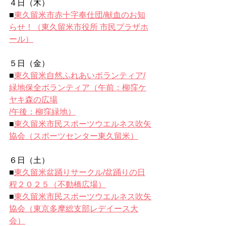
４日（木）
■
東久留米市赤十字奉仕団/
献血のお知
らせ！（
東久留米市役所 市民プラザホ
ール）
５日（金）
■
東久留米自然ふれあいボランティア/
緑地保全ボランティア（午前：柳窪ケ
ヤキ森の広場
/午後：柳窪緑地）
■
東久留米市民スポーツウエルネス吹矢
協会（スポーツセンター東久留米）
６日（土）
■
東久留米盆踊りサークル/盆踊りの日
程２０２５（
不動橋広場）
■
東久留米市民スポーツウエルネス吹矢
協会（東京多摩総支部レデイース大
会）