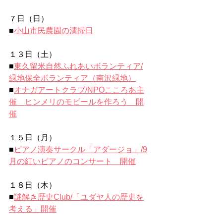
７日（日）
■
小山市民農園の清掃日
１３日（土）
■
東久留米自然ふれあいボランティア/
緑地保全ボランティア（南沢緑地）
■
オナガアートクラブ/NPOこころあ主
催　ヒンメリのモビールを作ろう　開
催
１５日（月）
■
ピアノ演奏サークル「アダージョ」/9
月の紅いピアノのコンサート　開催
１８日（木）
■
謎解き歴史Club/
「ユダヤ人の歴史を
考える」開催