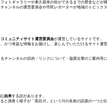
：フォトギャラリーや東久留米の街ができるまでの歴史などが
るチャンネルの運営委員会や市民レポーターが地域のトピック
東久留米市は「くるくるチャンネル」を応援します
、
コミュニティサイト運営委員会
が
運営しているサイトです。
く、かつ有益な情報をお届けし、楽しんでいただけるサイト運
くるチャンネルの目的・リンクについて・協賛企業のご案内等
「くるくるチャンネル」の由来
」に由来
する説があります。
くると渦巻く様子が「黒目川」という川の名前の語源の一つと