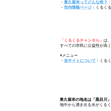
・
東久留米ってどんな街？
・
市内情報ページ
：くるく
「くるくるチャンネル」
は
すべての市民に公益性が高
◉メニュー
・
当サイトについて
：くる
東久留米の地名は「黒目川
地中から湧き出る水がくる