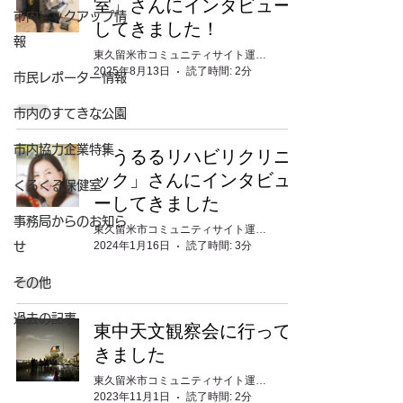
室」さんにインタビュー
市内ピックアップ情
してきました！
報
東久留米市コミュニティサイト運営委員会
2025年8月13日
読了時間: 2分
市民レポーター情報
市内のすてきな公園
市内協力企業特集
「うるるリハビリクリニ
ック」さんにインタビュ
くるくる保健室
ーしてきました
事務局からのお知ら
東久留米市コミュニティサイト運営委員会
2024年1月16日
読了時間: 3分
せ
その他
過去の記事
東中天文観察会に行って
きました
東久留米市コミュニティサイト運営委員会
2023年11月1日
読了時間: 2分