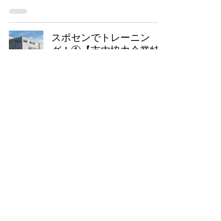
スポセンでトレーニン
グ！①【市内協力企業特
集】
東久留米市コミュニティサイト運営委員会
2021年8月17日
読了時間: 2分
くるくるチャンネル新規
登録団体募集！！
くるくるチャンネル事務局
2021年4月28日
読了時間: 1分