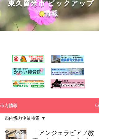
東久留米市 ピックアップ
情報
-
くるくるチャンネル応援企業の
紹介ページはこちら
-
市内情報
市内協力企業特集
「アンジェラピアノ教
全ての記事